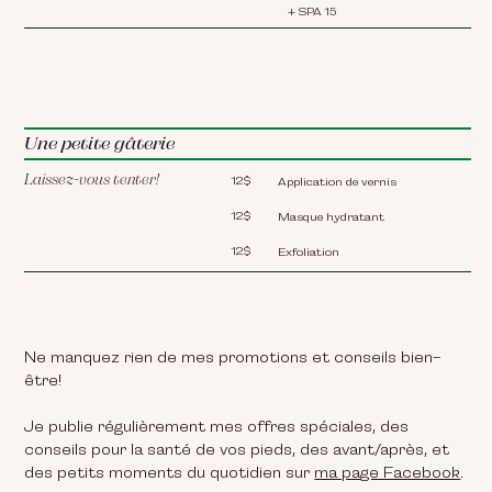
+ SPA 15
Une petite gâterie
Laissez-vous tenter!
12$
Application de vernis
12$
Masque hydratant
12$
Exfoliation
Ne manquez rien de mes promotions et conseils bien-
être!
Je publie régulièrement mes offres spéciales, des
conseils pour la santé de vos pieds, des avant/après, et
des petits moments du quotidien sur
ma page Facebook
.