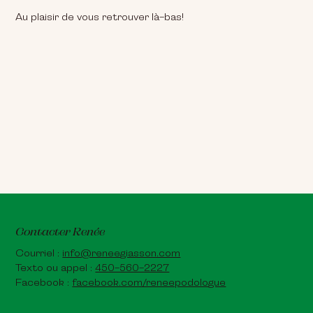
Au plaisir de vous retrouver là-bas!
Contacter Renée
Courriel :
info@reneegiasson.com
Texto ou appel :
450-560-2227
Facebook :
facebook.com/reneepodologue