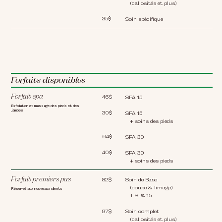
(callosités et plus)
35$
Soin spécifique
Forfaits disponibles
Forfait spa
46$
SPA 15
Exfoliation et massage des pieds et des
jambes
30$
SPA 15
+ soins des pieds
64$
SPA 30
40$
SPA 30
+ soins des pieds
Forfait premiers pas
82$
Soin de Base
(coupe & limage)
Réservé aux nouveaux clients
+ SPA 15
97$
Soin complet
(callosités et plus)