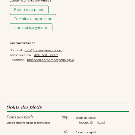
Les soins offerts par Renée :
Soins des pieds
Forfaits disponibles
Une petite gâterie
Contacter Renée :
Courriel :
info@reneegiasson.com
Texto ou appel :
450-560-2227
Facebook :
facebook.com/reneepodologue
Soins des pieds
Soins des pieds
58$
Soin de Base
(coupe & limage)
Inclus le bain de trempage et l'hydratation
75$
Soin complet