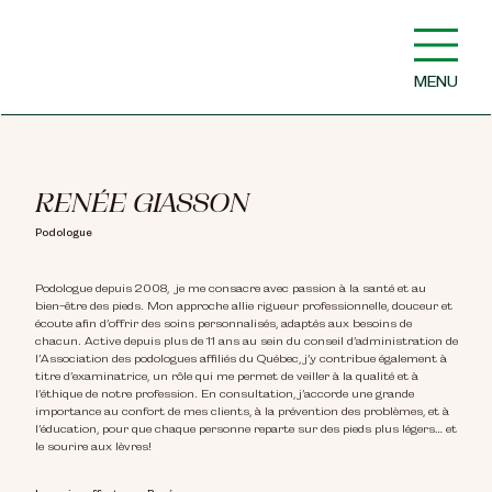
MENU
RENÉE GIASSON
Podologue
Podologue depuis 2008, je me consacre avec passion à la santé et au
bien-être des pieds. Mon approche allie rigueur professionnelle, douceur et
écoute afin d’offrir des soins personnalisés, adaptés aux besoins de
chacun. Active depuis plus de 11 ans au sein du conseil d’administration de
l’Association des podologues affiliés du Québec, j’y contribue également à
titre d’examinatrice, un rôle qui me permet de veiller à la qualité et à
l’éthique de notre profession. En consultation, j’accorde une grande
importance au confort de mes clients, à la prévention des problèmes, et à
l’éducation, pour que chaque personne reparte sur des pieds plus légers… et
le sourire aux lèvres!